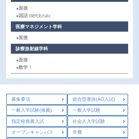
●面接
●国語
(現代文のみ)
医療マネジメント学科
●面接
診療放射線学科
●面接
●数学Ⅰ
募集要項
総合型選抜(AO入試)
一般入学試験(推薦)
一般入学試験
指定校推薦入試
社会人入学試験
オープンキャンパス
学費