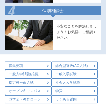
4
個別相談会
不安なことを解決しまし
ょう！お気軽にご相談く
ださい。
募集要項
総合型選抜(AO入試)
一般入学試験(推薦)
一般入学試験
指定校推薦入試
社会人入学試験
オープンキャンパス
学費
奨学金・教育ローン
よくある質問