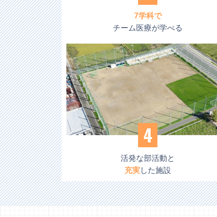
7学科で
チーム医療が学べる
4
活発な部活動と
充実
した施設