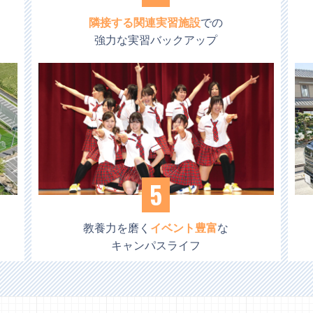
隣接する関連実習施設
での
強力な実習バックアップ
5
教養力を磨く
イベント豊富
な
キャンパスライフ