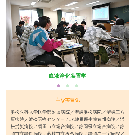
血液浄化装置学
主な実習先
浜松医科大学医学部附属病院／聖隷浜松病院／聖隷三方
原病院／浜松医療センター／JA静岡厚生連遠州病院／浜
松労災病院／磐田市立総合病院／静岡県立総合病院／静
岡市立静岡病院／藤枝市立総合病院／静岡赤十字病院／