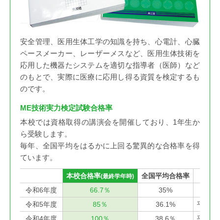
安全管理、医用生体工学の知識を持ち、心電計、心臓
ペースメーカー、レーザーメスなど、医用生体技術を
応用した機器たシステムを適切な指導者（医師）など
のもとで、実際に医療に応用し得る資質を検定するも
のです。
ME技術実力検定試験合格率
本校では資格取得の講演会を開催しており、1年生か
ら受験します。
毎年、全国平均をはるかに上回る驚異的な合格率を得
ています。
本校合格率
全国平均合格率
(最終学年時)
令和6年度
66.7％
35%
令和5年度
85％
36.1%
平成2
令和4年度
100％
38.6％
平成2