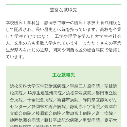
豊富な就職先
本校臨床工学科は、静岡県で唯一の臨床工学技士養成施設と
して開設され、長い歴史と伝統を持っています。高校を卒業
した学生だけではなく、工学や理学を学んだ大学生や社会
人、文系の方も多数入学されています。またたくさんの卒業
生が県内をはじめ近県、関東や関西地区の総合病院で活躍し
ています。
主な就職先
浜松医科大学医学部附属病院／聖隷三方原病院／聖隷浜
松病院／JA厚生連遠州病院／浜松労災病院／磐田市立総
合病院／十全記念病院／新都市病院／静岡県立静岡がん
センター／静岡県立総合病院／静岡赤十字病院／焼津市
立総合病院／榛原総合病院／聖隷富士病院／富士病院／
静岡徳洲会病院／藤枝平成記念病院／甲賀病院／慶応大
学附属病院／聖隷横浜病院