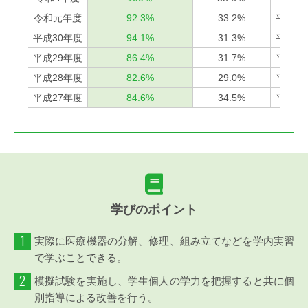
令和元年度
92.3%
33.2%
平成2
平成30年度
94.1%
31.3%
平成2
平成29年度
86.4%
31.7%
平成2
平成28年度
82.6%
29.0%
平成2
平成27年度
84.6%
34.5%
平成2
学びのポイント
1
実際に医療機器の分解、修理、組み立てなどを学内実習
で学ぶことできる。
2
模擬試験を実施し、学生個人の学力を把握すると共に個
別指導による改善を行う。